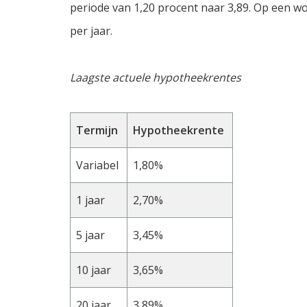
periode van 1,20 procent naar 3,89. Op een won
per jaar.
Laagste actuele hypotheekrentes
Termijn
Hypotheekrente
Variabel
1,80%
1 jaar
2,70%
5 jaar
3,45%
10 jaar
3,65%
20 jaar
3,89%