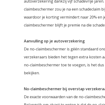
autoverzekering dankzij vijf schadevrije jaren
claimbeschermer zou je na een schadeclaim bij
waardoor je korting vermindert naar 20% en je
claimbeschermer blijft je premie na die schade
Aanvulling op je autoverzekering
De no-claimbeschermer is géén standaard on
verzekeraars bieden het tegen extra kosten aa
no-claimbeschermer toe te voegen, is het dus
bekijken.
No-claimbeschermer bij overstap verzekera
De exacte voorwaarden van de no-claimbesche
Belangrijk om alvast te weten is dat de no-cl