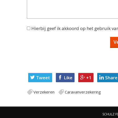
Hierbij geef ik akkoord op het gebruik va
Tweet
Like
+1
Share
Verzekeren
Caravanverzekering
SCHULZ FD