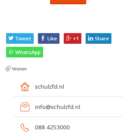
Tweet
Like
+1
Share
WhatsApp
Wonen
schulzfd.nl
info@schulzfd.nl
088 4253000