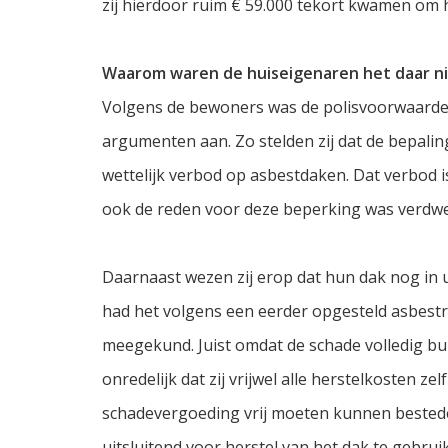
zij hierdoor ruim € 59.000 tekort kwamen om h
Waarom waren de huiseigenaren het daar n
Volgens de bewoners was de polisvoorwaarde o
argumenten aan. Zo stelden zij dat de bepal
wettelijk verbod op asbestdaken. Dat verbod i
ook de reden voor deze beperking was verdw
Daarnaast wezen zij erop dat hun dak nog in
had het volgens een eerder opgesteld asbestra
meegekund. Juist omdat de schade volledig bu
onredelijk dat zij vrijwel alle herstelkosten 
schadevergoeding vrij moeten kunnen bested
uitsluitend voor herstel van het dak te gebrui